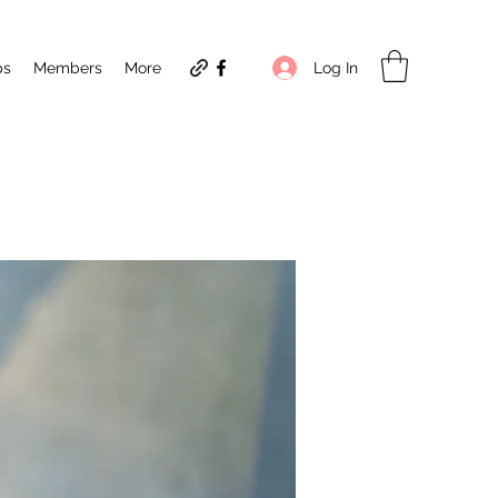
Log In
ps
Members
More