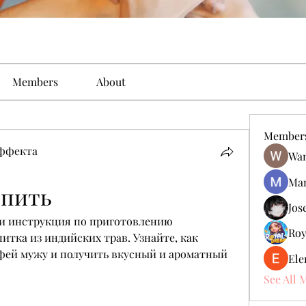
Members
About
Member
эффекта
Wan
Man
 пить
Jos
и инструкция по приготовлению 
Roy
итка из индийских трав. Узнайте, как 
ей мужу и получить вкусный и ароматный 
Ele
See All 