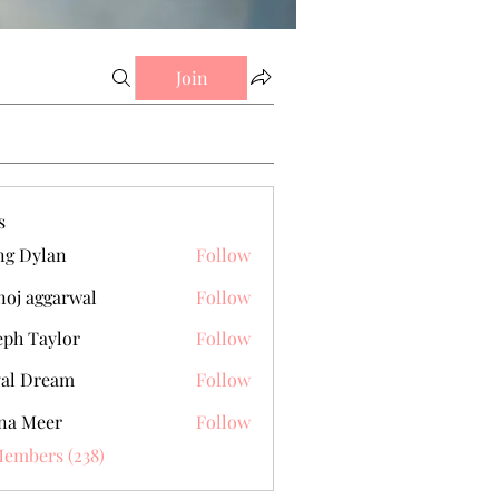
Join
s
g Dylan
Follow
oj aggarwal
Follow
eph Taylor
Follow
al Dream
Follow
na Meer
Follow
Members (238)