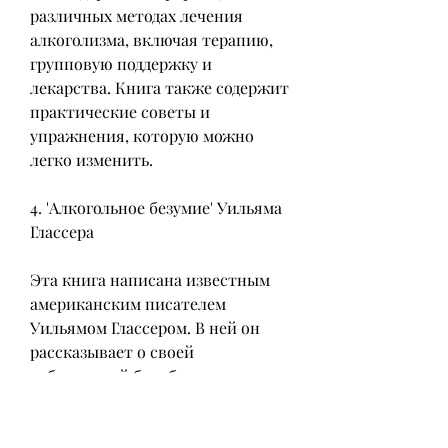
различных методах лечения 
алкоголизма, включая терапию, 
групповую поддержку и 
лекарства. Книга также содержит 
практические советы и 
упражнения, которую можно 
легко изменить.
4. 'Алкогольное безумие' Уильяма 
Глассера
Эта книга написана известным 
американским писателем 
Уильямом Глассером. В ней он 
рассказывает о своей 
собственной борьбе с 
алкогольной зависимостью и о 
том, что алкогольная 
зависимость – это всего лишь 