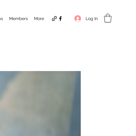
Log In
ps
Members
More