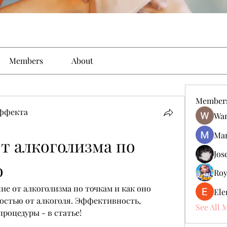
Members
About
Member
эффекта
Wan
Man
т алкоголизма по 
Jos
о
Roy
ие от алкоголизма по точкам и как оно 
Ele
остью от алкоголя. Эффективность, 
See All 
роцедуры - в статье!