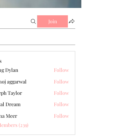
Join
s
g Dylan
Follow
oj aggarwal
Follow
eph Taylor
Follow
al Dream
Follow
na Meer
Follow
Members (239)