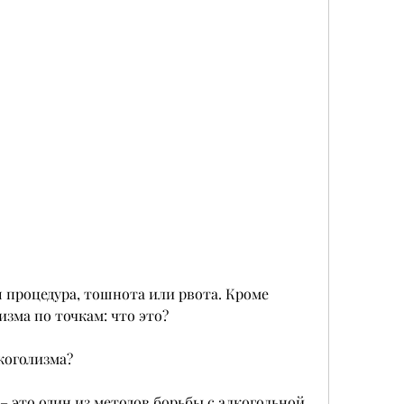
изма по точкам: что это?
коголизма?
– это один из методов борьбы с алкогольной 