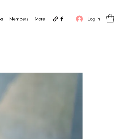
Log In
ps
Members
More