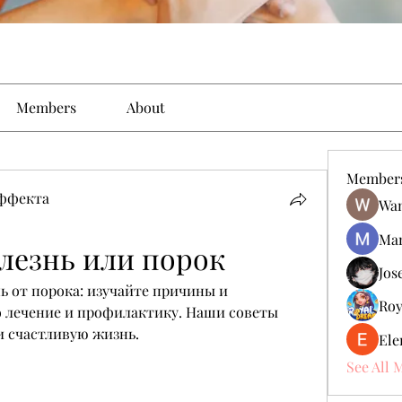
Members
About
Member
эффекта
Wan
Man
лезнь или порок
Jos
ь от порока: изучайте причины и 
Roy
о лечение и профилактику. Наши советы 
и счастливую жизнь.
Ele
See All 