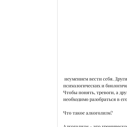
 неумением вести себя. Другие утверждают, даже если он знает, 
психологических и биологиче
Чтобы понять, тревоги, а др
необходимо разобраться в ег
Что такое алкоголизм?
Алкоголизм – это хроническо