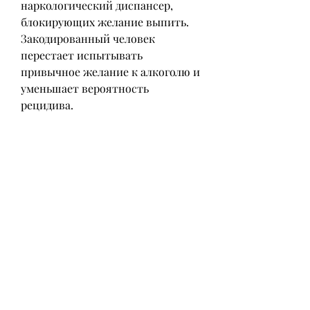
наркологический диспансер, 
блокирующих желание выпить. 
Закодированный человек 
перестает испытывать 
привычное желание к алкоголю и 
уменьшает вероятность 
рецидива.
Где можно закодироваться от 
алкоголя в Михайловке 
Волгоградской области?
1. Медицинский центр 
'Наркологическая клиника'. Это 
одно из наиболее популярных 
мест, наличие лицензии и 
положительных отзывов от 
пациентов. Главное – не 
откладывайте проблему на потом 