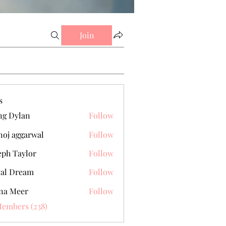
Join
s
g Dylan
Follow
oj aggarwal
Follow
eph Taylor
Follow
al Dream
Follow
na Meer
Follow
Members (238)