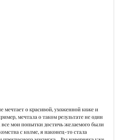
не мечтает о красивой, ухоженной коже и 
имер, мечтала о таком результате не один 
т, все мои попытки достичь желаемого были 
омства с колме, я наконец-то стала 
 прекрасного макияжа.   Вы наверняка уже 