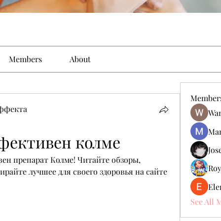
Members
About
Member
эффекта
Wan
Man
ффективен колме
Jos
ен препарат Колме! Читайте обзоры, 
Roy
райте лучшее для своего здоровья на сайте 
Ele
See All 