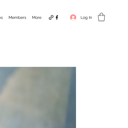
Log In
ps
Members
More