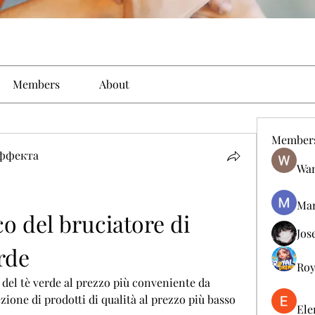
Members
About
Member
эффекта
Wan
Man
o del bruciatore di 
Jos
rde
Roy
 del tè verde al prezzo più conveniente da 
ione di prodotti di qualità al prezzo più basso 
Ele