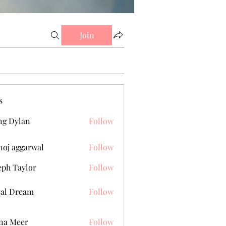
Join
s
g Dylan
Follow
oj aggarwal
Follow
eph Taylor
Follow
al Dream
Follow
na Meer
Follow