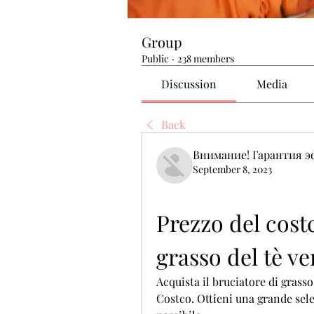
Group
Public
·
238 members
Discussion
Media
Back
Внимание! Гарантия 
September 8, 2023
Prezzo del costc
grasso del tè ve
Acquista il bruciatore di grasso
Costco. Ottieni una grande selez