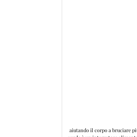
 aiutando il corpo a bruciare più calorie e grassi. Il bruciatore di grasso del tè 