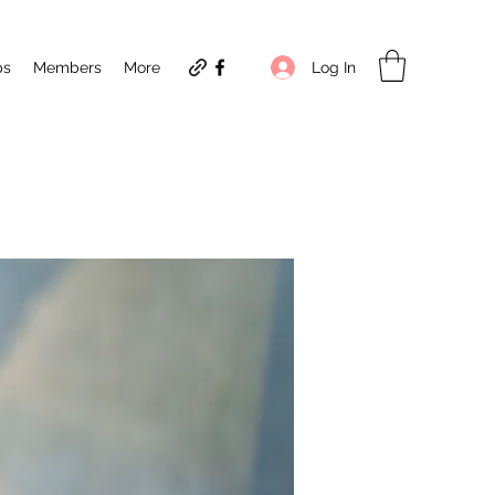
Log In
ps
Members
More