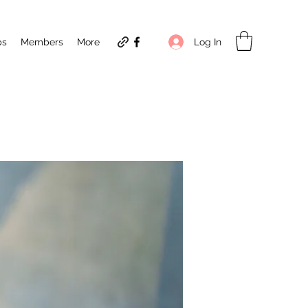
Log In
ps
Members
More