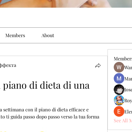
Members
About
Member
эффекта
Wan
Man
 piano di dieta di una 
Jos
Roy
settimana con il piano di dieta efficace e 
Ele
ito ti guida passo dopo passo verso la tua forma 
See All 