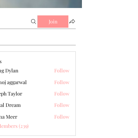
Join
s
g Dylan
Follow
oj aggarwal
Follow
eph Taylor
Follow
al Dream
Follow
na Meer
Follow
Members (239)