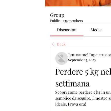
Group
Public
·
239 members
Discussion
Media
Back
Внимание! Гарантия 
September 7, 2023
Perdere 5 kg nel
settimana
Scopri come perdere 5 kg in una 
semplice da seguire. Il nostro s
ideale. Prova ora!