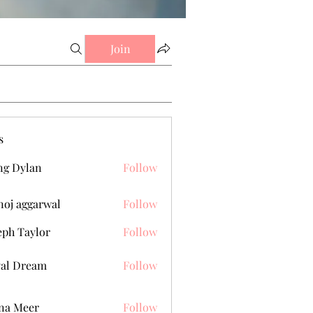
Join
s
g Dylan
Follow
oj aggarwal
Follow
eph Taylor
Follow
al Dream
Follow
na Meer
Follow