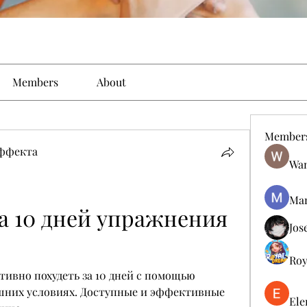
Members
About
Member
эффекта
Wan
Man
а 10 дней упражнения 
Jos
Roy
тивно похудеть за 10 дней с помощью 
них условиях. Доступные и эффективные 
Ele