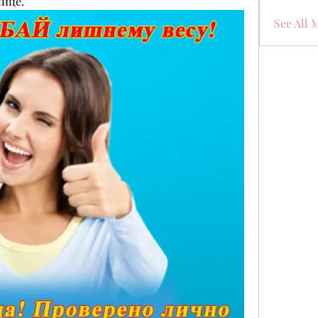
нице.
See All 