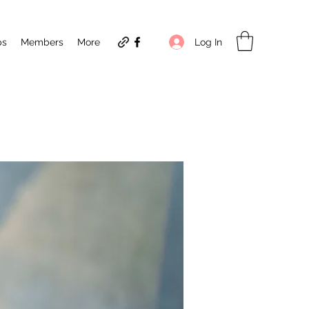
Log In
ps
Members
More