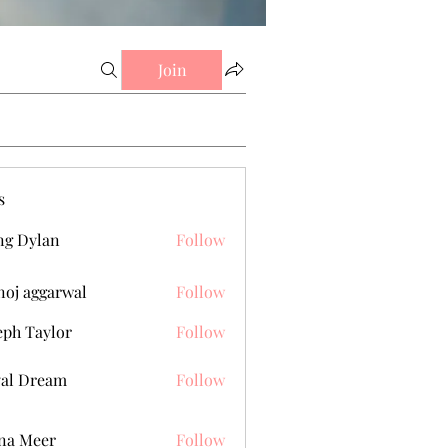
Join
s
g Dylan
Follow
oj aggarwal
Follow
eph Taylor
Follow
al Dream
Follow
na Meer
Follow