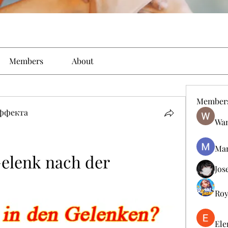
Members
About
Member
эффекта
Wan
Man
Gelenk nach der 
Jos
Roy
Ele