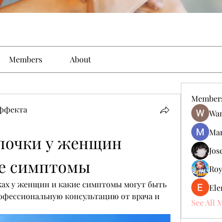
Members
About
Member
эффекта
Wan
Man
почки у женщин 
Jos
е симптомы
Roy
ках у женщин и какие симптомы могут быть 
Ele
офессиональную консультацию от врача и 
See All 