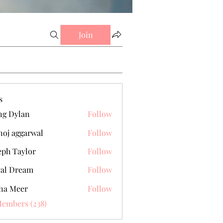
Join
s
g Dylan
Follow
oj aggarwal
Follow
eph Taylor
Follow
al Dream
Follow
na Meer
Follow
Members (238)