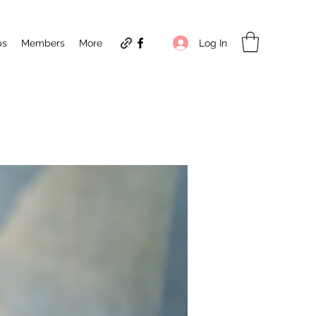
Log In
ps
Members
More