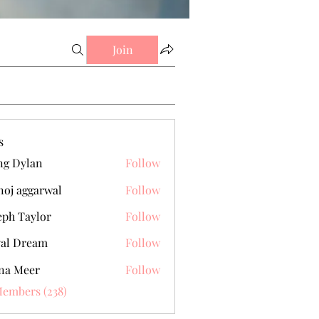
Join
s
g Dylan
Follow
oj aggarwal
Follow
eph Taylor
Follow
al Dream
Follow
na Meer
Follow
Members (238)