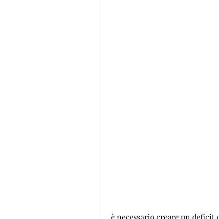
 è necessario creare un deficit calorico, si può incoraggiare il corpo a bruciare 