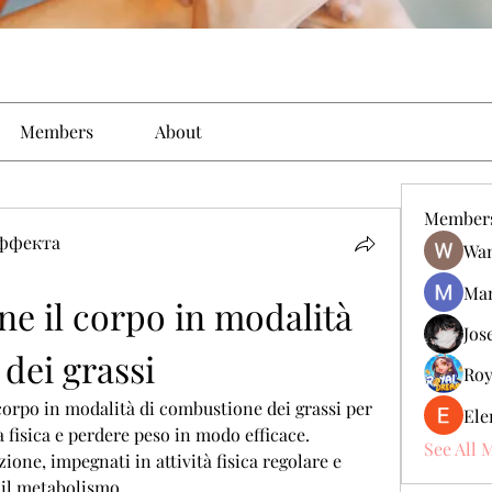
Members
About
Member
эффекта
Wan
Man
e il corpo in modalità 
Jos
dei grassi
Roy
orpo in modalità di combustione dei grassi per 
Ele
fisica e perdere peso in modo efficace. 
See All 
one, impegnati in attività fisica regolare e 
 il metabolismo.