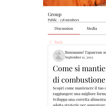
Group
Public
·
238 members
Discussion
Media
Back
Внимание! Гарантия 
September 12, 2023
Come si mantien
di combustione 
Scopri come mantenere il tuo c
raggiungere una migliore forma 
Sviluppa una corretta alimentazi
adotta strategie per aumentare