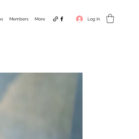
Log In
ps
Members
More