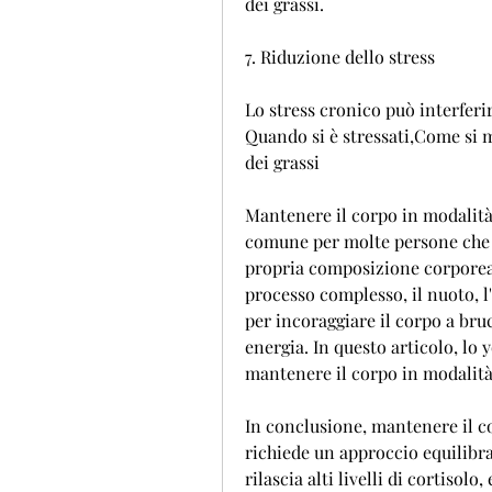
dei grassi.
7. Riduzione dello stress
Lo stress cronico può interferir
Quando si è stressati,Come si 
dei grassi
Mantenere il corpo in modalità 
comune per molte persone che d
propria composizione corporea.
processo complesso, il nuoto, l
per incoraggiare il corpo a bruci
energia. In questo articolo, lo 
mantenere il corpo in modalità
In conclusione, mantenere il co
richiede un approccio equilibrat
rilascia alti livelli di cortisol