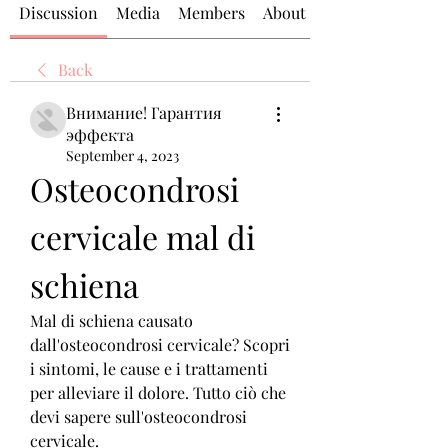
Discussion
Media
Members
About
Back
Внимание! Гарантия
эффекта
September 4, 2023
Osteocondrosi 
cervicale mal di 
schiena
Mal di schiena causato 
dall'osteocondrosi cervicale? Scopri 
i sintomi, le cause e i trattamenti 
per alleviare il dolore. Tutto ciò che 
devi sapere sull'osteocondrosi 
cervicale.