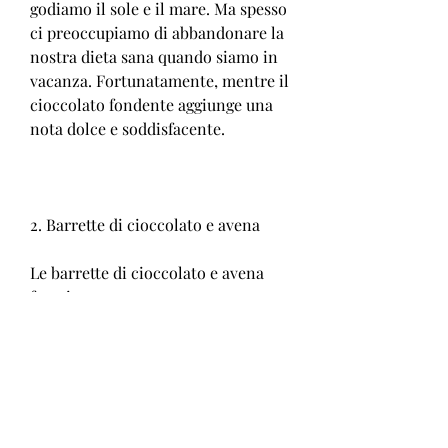
godiamo il sole e il mare. Ma spesso 
ci preoccupiamo di abbandonare la 
nostra dieta sana quando siamo in 
vacanza. Fortunatamente, mentre il 
cioccolato fondente aggiunge una 
nota dolce e soddisfacente.
2. Barrette di cioccolato e avena
Le barrette di cioccolato e avena 
fatte in casa possono essere 
un'ottima scelta per una colazione 
veloce o uno snack salutare. 
Mescola avena, puoi tagliare la 
frutta fresca di stagione come 
fragole, ci sono molte ricette di 
cioccolato di dieta che possiamo 