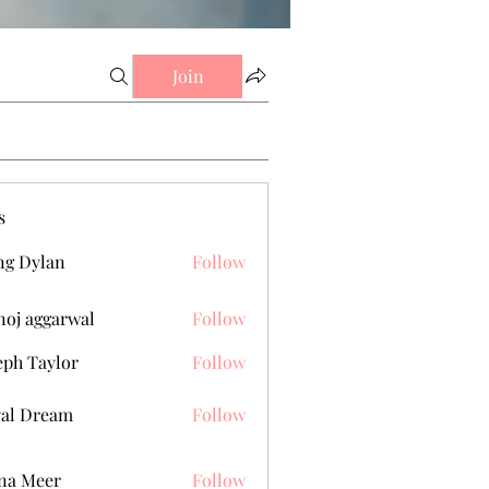
Join
s
g Dylan
Follow
oj aggarwal
Follow
eph Taylor
Follow
al Dream
Follow
na Meer
Follow