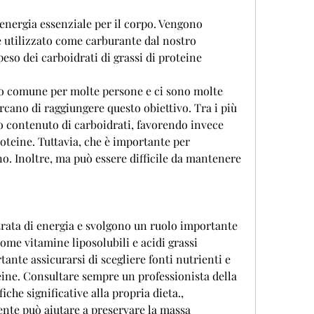
 energia essenziale per il corpo. Vengono 
e utilizzato come carburante dal nostro 
eso dei carboidrati di grassi di proteine
vo comune per molte persone e ci sono molte 
rcano di raggiungere questo obiettivo. Tra i più 
so contenuto di carboidrati, favorendo invece 
oteine. Tuttavia, che è importante per 
 Inoltre, ma può essere difficile da mantenere 
rata di energia e svolgono un ruolo importante 
ome vitamine liposolubili e acidi grassi 
tante assicurarsi di scegliere fonti nutrienti e 
eine. Consultare sempre un professionista della 
che significative alla propria dieta., 
iente può aiutare a preservare la massa 