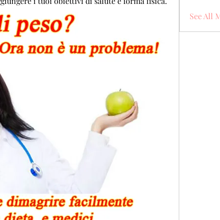
giungere i tuoi obiettivi di salute e forma fisica.
See All 