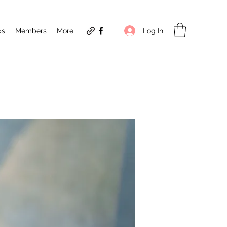
Log In
ps
Members
More