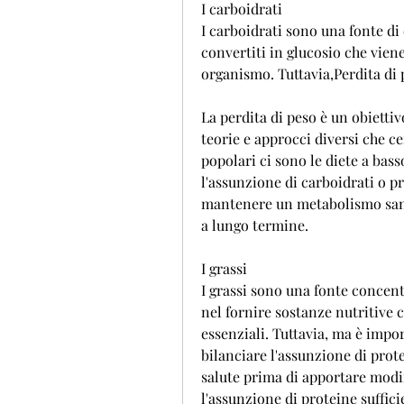
I carboidrati
I carboidrati sono una fonte di
convertiti in glucosio che vien
organismo. Tuttavia,Perdita di p
La perdita di peso è un obietti
teorie e approcci diversi che ce
popolari ci sono le diete a bas
l'assunzione di carboidrati o pr
mantenere un metabolismo sano.
a lungo termine.
I grassi
I grassi sono una fonte concent
nel fornire sostanze nutritive c
essenziali. Tuttavia, ma è impor
bilanciare l'assunzione di prot
salute prima di apportare modifi
l'assunzione di proteine ​​suffic