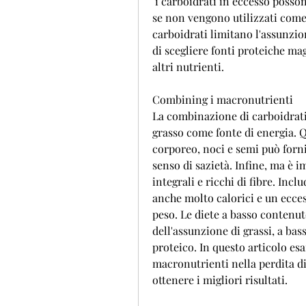
 i carboidrati in eccesso possono essere immagazzinati come grasso corporeo 
se non vengono utilizzati come 
carboidrati limitano l'assunzio
di scegliere fonti proteiche mag
altri nutrienti.
Combining i macronutrienti
La combinazione di carboidrati,
grasso come fonte di energia. Q
corporeo, noci e semi può forni
senso di sazietà. Infine, ma è i
integrali e ricchi di fibre. Incl
anche molto calorici e un ecce
peso. Le diete a basso contenut
dell'assunzione di grassi, a bas
proteico. In questo articolo esa
macronutrienti nella perdita d
ottenere i migliori risultati.