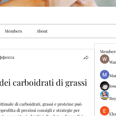
Members
About
Member
эффекта
Wan
Man
dei carboidrati di grassi 
Jos
Roy
imale di carboidrati, grassi e proteine può 
pprofitta di preziosi consigli e strategie per 
Ele