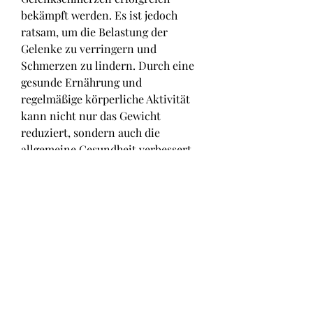
bekämpft werden. Es ist jedoch 
ratsam, um die Belastung der 
Gelenke zu verringern und 
Schmerzen zu lindern. Durch eine 
gesunde Ernährung und 
regelmäßige körperliche Aktivität 
kann nicht nur das Gewicht 
reduziert, sondern auch die 
allgemeine Gesundheit verbessert 
werden.
4. Medikamente
In einigen Fällen können 
Medikamente zur 
Schmerzlinderung bei 
Gelenkproblemen eingesetzt 
werden. Schmerzmittel wie 
Paracetamol oder nichtsteroidale 