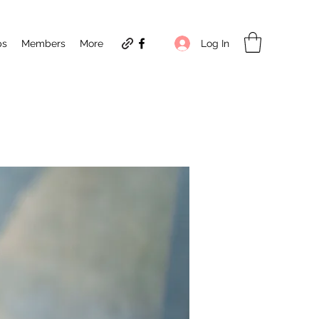
Log In
ps
Members
More