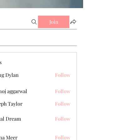
Join
s
g Dylan
Follow
oj aggarwal
Follow
eph Taylor
Follow
al Dream
Follow
na Meer
Follow