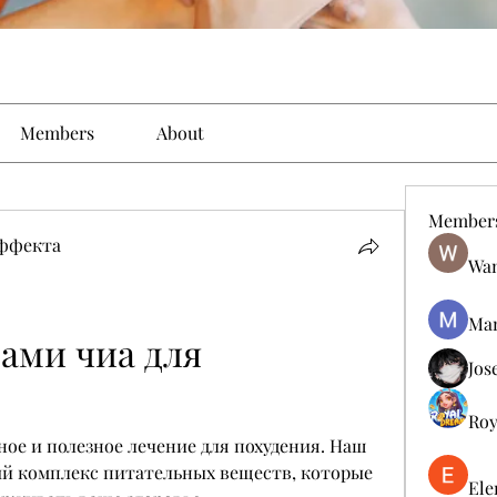
Members
About
Member
эффекта
Wan
Man
ами чиа для 
Jos
Roy
ное и полезное лечение для похудения. Наш 
ый комплекс питательных веществ, которые 
Ele