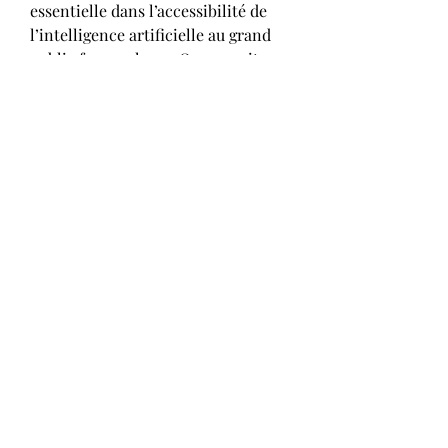
essentielle dans l’accessibilité de 
l’intelligence artificielle au grand 
public francophone. Que ce soit 
pour gagner du temps, apprendre 
ou produire du contenu de qualité, 
cet outil devient indispensable pour 
ceux qui veulent rester à la pointe 
du numérique.