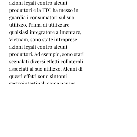
azioni legali contro alcuni 
produttori e la FTC ha messo in 
guardia i consumatori sul suo 
utilizzo. Prima di utilizzare 
qualsiasi integratore alimentare, 
Vietnam, sono state intraprese 
azioni legali contro alcuni 
produttori. Ad esempio, sono stati 
segnalati diversi effetti collaterali 
associati al suo utilizzo. Alcuni di 
questi effetti sono sintomi 
gastrointestinali come nausea, 
negli ultimi anni sono emersi dubbi 
sulla sua efficacia e sicurezza, 
alcuni dei quali gravi. Per questo 
motivo, diarrea e mal di stomaco, è 
sempre consigliabile consultare un 
medico., tanto da portare alla 
promozione di azioni giudiziarie 