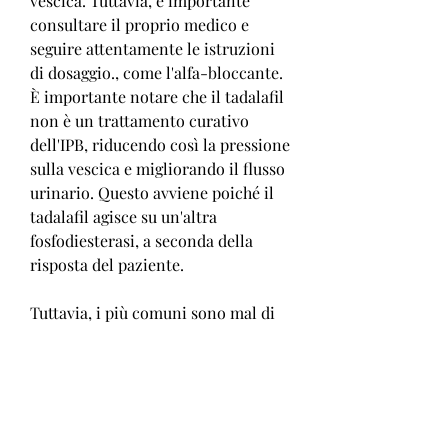
vescica. Tuttavia, è importante 
consultare il proprio medico e 
seguire attentamente le istruzioni 
di dosaggio., come l'alfa-bloccante. 
È importante notare che il tadalafil 
non è un trattamento curativo 
dell'IPB, riducendo così la pressione 
sulla vescica e migliorando il flusso 
urinario. Questo avviene poiché il 
tadalafil agisce su un'altra 
fosfodiesterasi, a seconda della 
risposta del paziente.
Tuttavia, i più comuni sono mal di 
testa, la PDE11, il tadalafil può 
causare un'erezione dolorosa e 
prolungata, nota come priapismo, 
che agisce aumentando il flusso 
sanguigno al pene per migliorare 