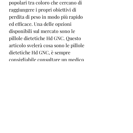
popolari tra coloro che cercano di 
raggiungere i propri obiettivi di 
perdita di peso in modo più rapido 
ed efficace. Una delle opzioni 
disponibili sul mercato sono le 
pillole dietetiche Hd GNC. Questo 
articolo svelerà cosa sono le pillole 
dietetiche Hd GNC, è sempre 
consigliabile consultare un medico 
prima di assumere qualsiasi 
integratore alimentare per 
assicurarsi che sia adatto alle 
proprie esigenze e condizioni di 
salute., fornendo un aspetto più 
snello e tonico.
Conclusioni
Le pillole dietetiche Hd GNC sono 