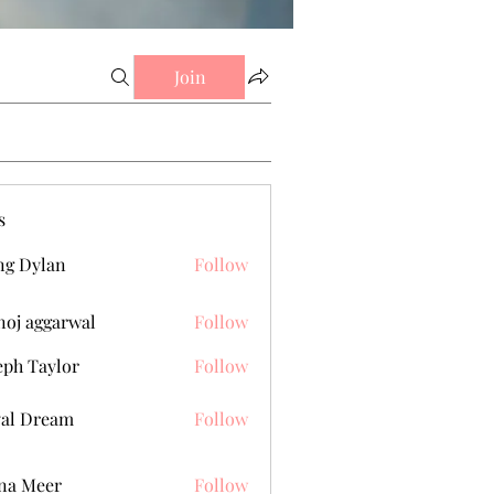
Join
s
g Dylan
Follow
oj aggarwal
Follow
eph Taylor
Follow
al Dream
Follow
na Meer
Follow