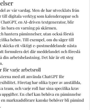
elser
del av vår vardag. Men de har utvecklats från 
 till digitala verktyg som kalenderappar och 
ChatGPT, en AI-driven textgenerator, blir 
 än bara en varning på skärmen.
h hantera påminnelser, utan också förstå 
fika behov. Till exempel, om du säger till 
 skicka ett viktigt e-postmeddelande nästa 
 att formulera det där meddelandet och föreslå 
 din arbetsbelastning. Det här är ett steg 
n.
för varje arbetsroll
kterna med att använda ChatGPT för 
xibilitet. Företag har olika typer av anställda, 
va team, och varje roll har sina specifika krav 
h uppgifter. En chef kan behöva en påminnelse 
n en marknadsförare kanske behöver bli påmind 
.