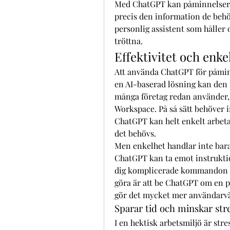
Med ChatGPT kan påminnelser skr
precis den information de behö
personlig assistent som håller o
tröttna.
Effektivitet och enke
Att använda ChatGPT för påminn
en AI-baserad lösning kan den i
många företag redan använder, 
Workspace. På så sätt behöver in
ChatGPT kan helt enkelt arbeta
det behövs.
Men enkelhet handlar inte bara
ChatGPT kan ta emot instruktio
dig komplicerade kommandon ell
göra är att be ChatGPT om en p
gör det mycket mer användarvänli
Sparar tid och minskar str
I en hektisk arbetsmiljö är stre