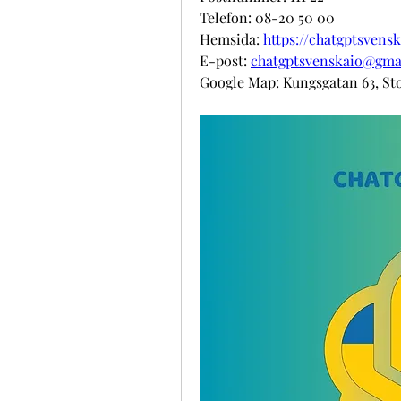
Telefon: 08-20 50 00
Hemsida: 
https://chatgptsvensk
E-post: 
chatgptsvenskaio@gma
Google Map: Kungsgatan 63, St