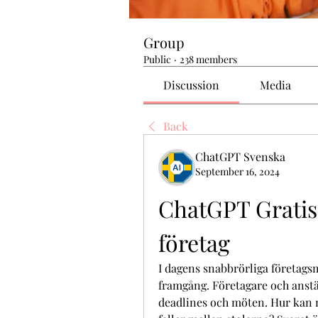
Group
Public
·
238 members
Discussion
Media
Back
ChatGPT Svenska
September 16, 2024
ChatGPT Gratis 
företag
I dagens snabbrörliga företagsmi
framgång. Företagare och anställ
deadlines och möten. Hur kan ma