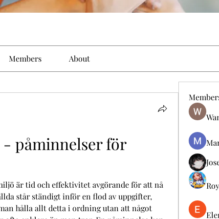
Members
About
Member
Wan
- påminnelser för 
Man
Jos
ljö är tid och effektivitet avgörande för att nå 
Roy
da står ständigt inför en flod av uppgifter, 
n hålla allt detta i ordning utan att något 
Ele