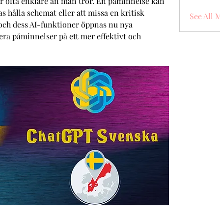
är ofta enklare än man tror. En påminnelse kan 
s hålla schemat eller att missa en kritisk 
See All 
och dess AI-funktioner öppnas nu nya 
era påminnelser på ett mer effektivt och 