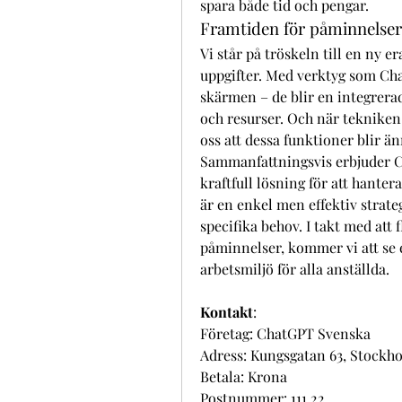
spara både tid och pengar.
Framtiden för påminnelser 
Vi står på tröskeln till en ny er
uppgifter. Med verktyg som Cha
skärmen – de blir en integrerad 
och resurser. Och när tekniken f
oss att dessa funktioner blir 
Sammanfattningsvis erbjuder Ch
kraftfull lösning för att hanter
är en enkel men effektiv strateg
specifika behov. I takt med att
påminnelser, kommer vi att se 
arbetsmiljö för alla anställda.
Kontakt
:
Företag: ChatGPT Svenska
Adress: Kungsgatan 63, Stockho
Betala: Krona
Postnummer: 111 22