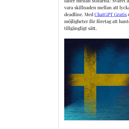
faller mellan stolarna? Svaret 
vara skillnaden mellan att lycka
deadline. Med 
ChatGPT Gratis
 
möjligheter för företag att hant
tillgängligt sätt.