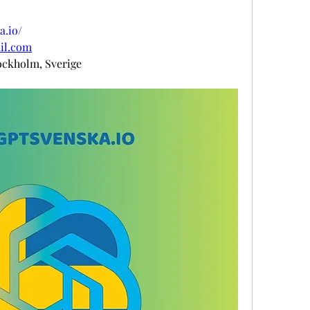
a.io/
il.com
ockholm, Sverige