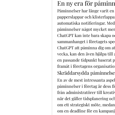
En ny era för påminn
Påminnelser har länge varit en 
papperslappar och klisterlappar
automatiska notifieringar. Med 
påminnelser något mycket mer
ChatGPT kan inte bara skapa oc
sammanhanget i företagets speci
ChatGPT att påminna dig om att
vecka, kan den även hjälpa till
en passande tidpunkt baserat på
framåt i företagens organisatio
Skräddarsydda påminnelser 
En av de mest intressanta aspe
påminnelser i företag är dess fle
från administratörer till kreati
när det gäller tidsplanering oc
om ett strategiskt möte, meda
om en deadline för en kampanj