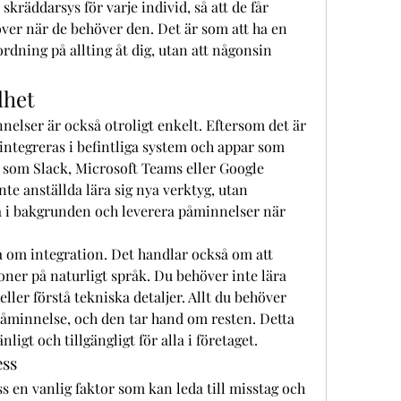
äddarsys för varje individ, så att de får 
ver när de behöver den. Det är som att ha en 
rdning på allting åt dig, utan att någonsin 
lhet
elser är också otroligt enkelt. Eftersom det är 
ntegreras i befintliga system och appar som 
som Slack, Microsoft Teams eller Google 
te anställda lära sig nya verktyg, utan 
 i bakgrunden och leverera påminnelser när 
 om integration. Det handlar också om att 
ner på naturligt språk. Du behöver inte lära 
er förstå tekniska detaljer. Allt du behöver 
åminnelse, och den tar hand om resten. Detta 
gt och tillgängligt för alla i företaget.
ess
ss en vanlig faktor som kan leda till misstag och 