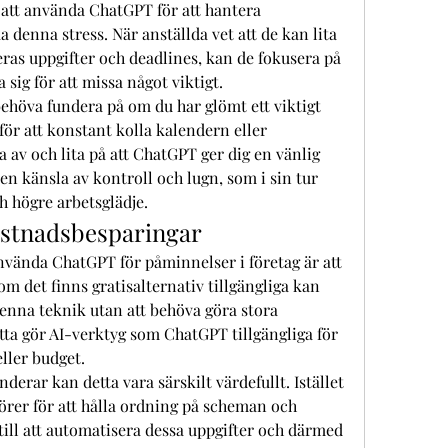
tt använda ChatGPT för att hantera 
denna stress. När anställda vet att de kan lita 
eras uppgifter och deadlines, kan de fokusera på 
 sig för att missa något viktigt.
behöva fundera på om du har glömt ett viktigt 
 för att konstant kolla kalendern eller 
av och lita på att ChatGPT ger dig en vänlig 
 en känsla av kontroll och lugn, som i sin tur 
ch högre arbetsglädje.
ostnadsbesparingar
nvända ChatGPT för påminnelser i företag är att 
om det finns gratisalternativ tillgängliga kan 
enna teknik utan att behöva göra stora 
tta gör AI-verktyg som ChatGPT tillgängliga för 
eller budget.
erar kan detta vara särskilt värdefullt. Istället 
törer för att hålla ordning på scheman och 
ill att automatisera dessa uppgifter och därmed 