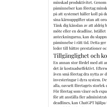
minskad produktivitet. Genom a
påminnelser kan företag minska 
på att systemet håller koll på d
sina kärnuppgifter utan att oroa
Tänk dig känslan av att aldrig 
möte eller en deadline. Istället
anteckningarna, kan du slappna 
påminnelse i rätt tid. Detta ger
leder till bättre prestationer o
Tillgänglighet och k
En annan stor fördel med att a
det är kostnadseffektivt. Efters
även små företag dra nytta av d
investeringar i dyra system. De
alla, oavsett företagets storlek 
För företag som växer och expand
för att anställa fler administra
deadlines, kan ChatGPT hjälpa t