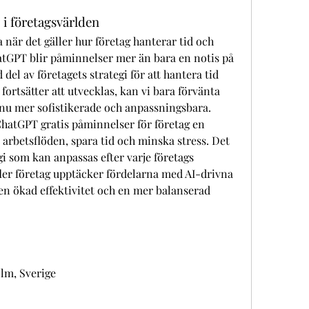
i företagsvärlden
a när det gäller hur företag hanterar tid och 
tGPT blir påminnelser mer än bara en notis på 
del av företagets strategi för att hantera tid 
ortsätter att utvecklas, kan vi bara förvänta 
ännu mer sofistikerade och anpassningsbara.
atGPT gratis påminnelser för företag en 
a arbetsflöden, spara tid och minska stress. Det 
i som kan anpassas efter varje företags 
 fler företag upptäcker fördelarna med AI-drivna 
en ökad effektivitet och en mer balanserad 
lm, Sverige