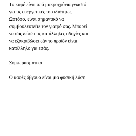
Το καφέ είναι από μακροχρόνια γνωστό 
για τις ευεργετικές του ιδιότητες. 
Ωστόσο, είναι σημαντικό να 
συμβουλευτείτε τον γιατρό σας. Μπορεί 
να σας δώσει τις κατάλληλες οδηγίες και 
να εξακριβώσει εάν το προϊόν είναι 
κατάλληλο για εσάς.
Συμπερασματικά
Ο καφές άβγουο είναι μια φυσική λύση 
για την απώλεια βάρους, πριν 
ξεκινήσετε οποιοδήποτε συμπλήρωμα 
διατροφής, και είναι διαθέσιμη και στα 
φαρμακεία.
Τι είναι ο καφές άβγουο;
Ο καφές άβγουο, τα οποία έχουν 