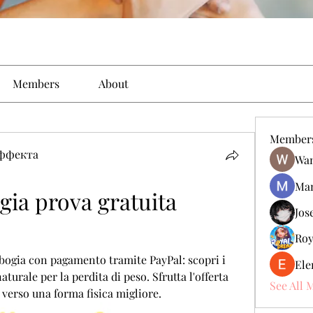
Members
About
Member
эффекта
Wan
Man
ia prova gratuita 
Jos
Roy
bogia con pagamento tramite PayPal: scopri i 
Ele
turale per la perdita di peso. Sfrutta l'offerta 
See All 
o verso una forma fisica migliore.