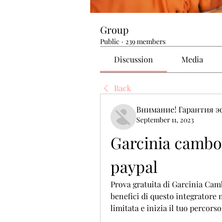
Group
Public
·
239 members
Discussion
Media
Back
Внимание! Гарантия 
September 11, 2023
Garcinia cambog
paypal
Prova gratuita di Garcinia Cam
benefici di questo integratore na
limitata e inizia il tuo percors