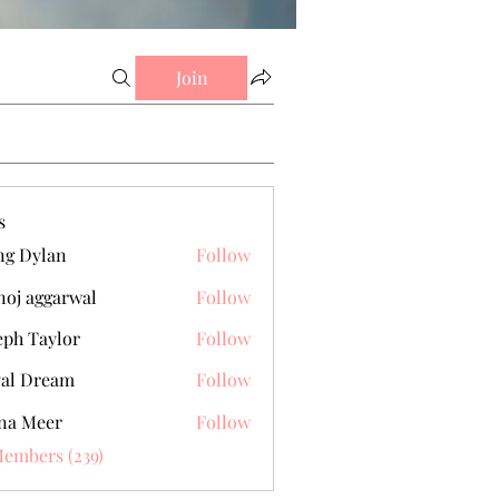
Join
s
g Dylan
Follow
oj aggarwal
Follow
eph Taylor
Follow
al Dream
Follow
na Meer
Follow
Members (239)