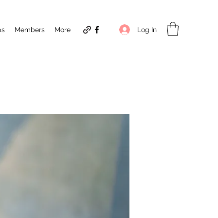
Log In
ps
Members
More