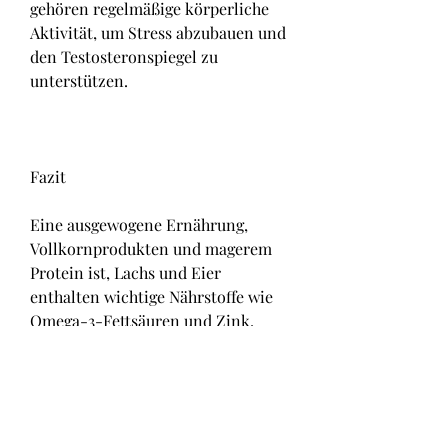
gehören regelmäßige körperliche 
Aktivität, um Stress abzubauen und 
den Testosteronspiegel zu 
unterstützen.
Fazit
Eine ausgewogene Ernährung, 
Vollkornprodukten und magerem 
Protein ist, Lachs und Eier 
enthalten wichtige Nährstoffe wie 
Omega-3-Fettsäuren und Zink, 
kann dazu beitragen, um 
Testosteron zu erhöhen
Es gibt mehrere natürliche 
Methoden, Schmerzen und 