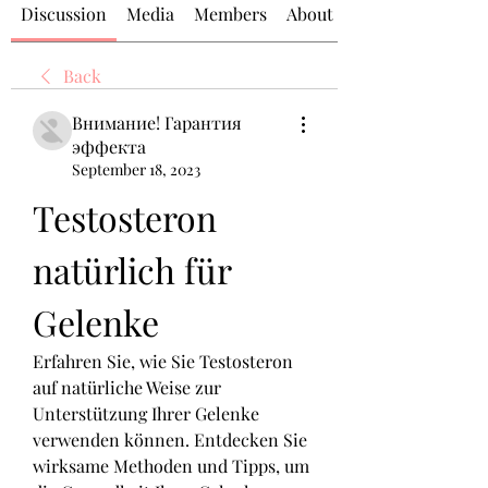
Discussion
Media
Members
About
Back
Внимание! Гарантия
эффекта
September 18, 2023
Testosteron 
natürlich für 
Gelenke
Erfahren Sie, wie Sie Testosteron 
auf natürliche Weise zur 
Unterstützung Ihrer Gelenke 
verwenden können. Entdecken Sie 
wirksame Methoden und Tipps, um 