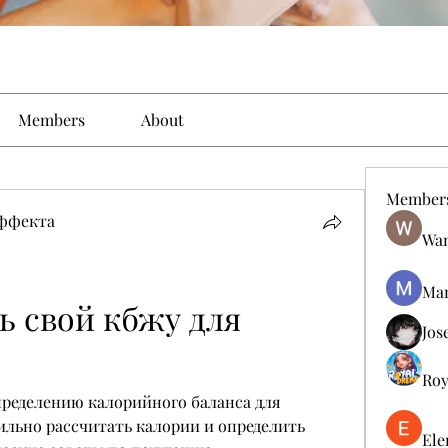
Members
About
Member
эффекта
Wan
Man
 свой кбжу для 
Jos
Roy
ределению калорийного баланса для 
ильно рассчитать калории и определить 
Ele