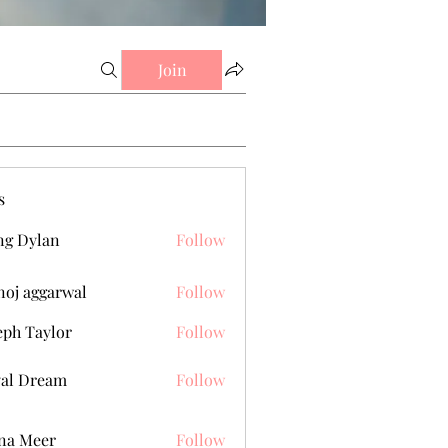
Join
s
g Dylan
Follow
oj aggarwal
Follow
eph Taylor
Follow
al Dream
Follow
na Meer
Follow