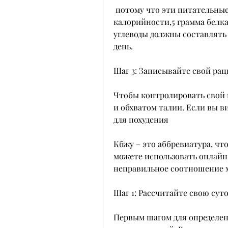
 потому что эти питательные вещества имеют различные 
калорийности,5 грамма белка н
углеводы должны составлять 
день.
Шаг 3: Записывайте свой ра
Чтобы контролировать свой к
и обхватом талии. Если вы ви
для похудения
Кбжу – это аббревиатура, чт
можете использовать онлайн к
неправильное соотношение м
Шаг 1: Рассчитайте свою су
Первым шагом для определени