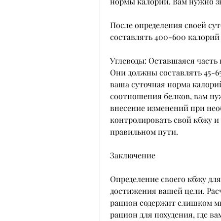
нормы калорий. Вам нужно зн
После определения своей су
составлять 400-600 калорий 
Углеводы: Оставшаяся часть 
Они должны составлять 45-65
ваша суточная норма калорий
соотношения белков, вам нуж
внесение изменений при необ
контролировать свой кбжу и д
правильном пути. 
Заключение
Определение своего кбжу для
достижения вашей цели. Расч
рацион содержит слишком мно
рацион для похудения, где ва