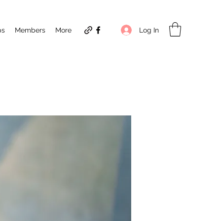
Log In
ps
Members
More