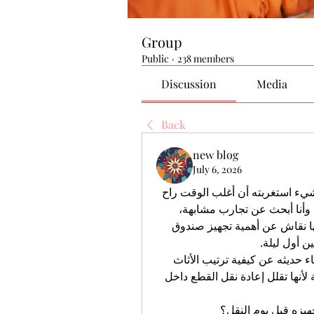
Group
Public
·
238 members
Discussion
Media
Back
new blog
July 6, 2026
قبل فترة كنت أساعد أحد الأقارب في الانتقال، وأكثر شيء استغربته أن أغلب الوقت راح 
في ترتيب التفاصيل الصغيرة، مو في نقل الأثاث نفسه. وأنا أبحث عن تجارب مشابهة، 
 وكان فيها نقاش عن أهمية تجهيز صندوق 
 أول ليلة.
 أثناء حديثه عن كيفية ترتيب الأثاث 
حسب الغرف قبل التحميل، وكانت الفكرة تبدو منطقية لأنها تقلل إعادة نقل القطع داخل 
هيزه قبل يوم النقل؟