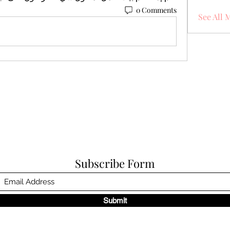
0 Comments
See All 
Subscribe Form
Submit