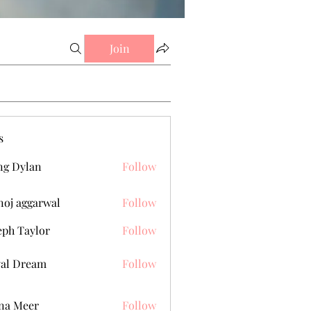
Join
s
g Dylan
Follow
oj aggarwal
Follow
eph Taylor
Follow
al Dream
Follow
na Meer
Follow