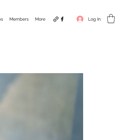
Log In
ps
Members
More