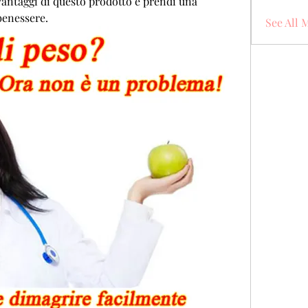
svantaggi di questo prodotto e prendi una 
benessere.
See All 