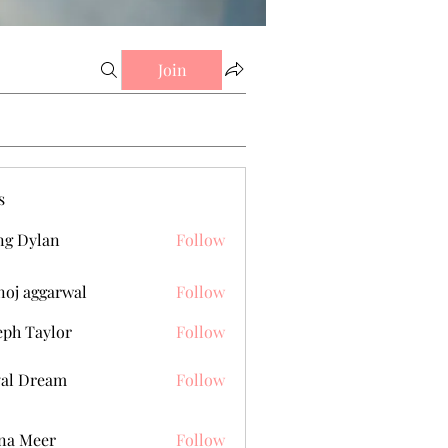
Join
s
g Dylan
Follow
oj aggarwal
Follow
eph Taylor
Follow
al Dream
Follow
na Meer
Follow