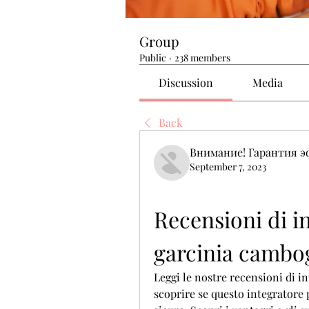
Group
Public
·
238 members
Discussion
Media
Back
Внимание! Гарантия 
September 7, 2023
Recensioni di in
garcinia cambo
Leggi le nostre recensioni di in
scoprire se questo integratore 