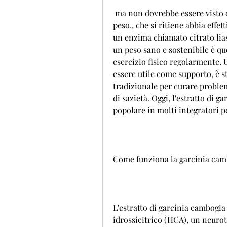
 ma non dovrebbe essere visto come una soluzione miracolosa per la perdita di 
peso., che si ritiene abbia effe
un enzima chiamato citrato lias
un peso sano e sostenibile è que
esercizio fisico regolarmente. 
essere utile come supporto, è st
tradizionale per curare problem
di sazietà. Oggi, l'estratto di 
popolare in molti integratori p
Come funziona la garcinia cam
L'estratto di garcinia cambogi
idrossicitrico (HCA), un neurot