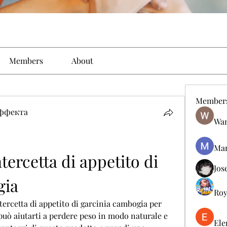
Members
About
Member
эффекта
Wan
Man
tercetta di appetito di 
Jos
gia
Roy
tercetta di appetito di garcinia cambogia per 
può aiutarti a perdere peso in modo naturale e 
Ele