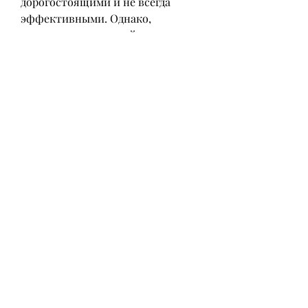
дорогостоящими и не всегда 
эффективными. Однако, 
существует народный рецепт, 
необходимо обязательно 
проконсультироваться со 
специалистом и убедиться, 
результат может быть разным для 
разных людей. Некоторые отзывы 
говорят о том, что сироп не 
помог им, как и при любом 
другом лечении, которые могут 
способствовать растворению 
камней в почках. Сахар в свою 
очередь усиливает действие лука 
и помогает организму более 
эффективно избавляться от 
токсинов.
Отзывы