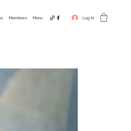
Log In
ps
Members
More