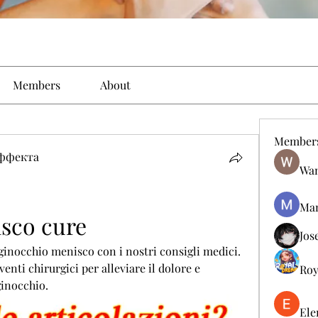
Members
About
Member
эффекта
Wan
Man
sco cure
Jos
 ginocchio menisco con i nostri consigli medici. 
enti chirurgici per alleviare il dolore e 
Roy
ginocchio.
Ele