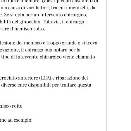
a tibia e il femore. Questi piccoli cuscinetti di 
a causa di vari fattori, tra cui i menischi, da 
. Se si opta per un intervento chirurgico, 
ilità del ginocchio. Tuttavia, il chirurgo 
arare il menisco rotto.
lesione del menisco è troppo grande o si trova 
zzazione, il chirurgo può optare per la 
tipo di intervento chirurgico viene chiamato 
rociato anteriore (LCA) e riparazione del 
 diverse cure disponibili per trattare questa 
nisco rotto
come ad esempio: