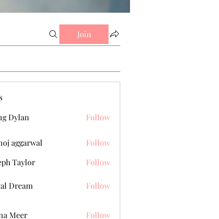
Join
s
g Dylan
Follow
oj aggarwal
Follow
eph Taylor
Follow
al Dream
Follow
na Meer
Follow