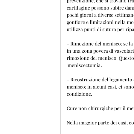
prevenzione, che si trovano tra l
cartilagine possono subire danni 
pochi giorni a diverse settimane
gonfiore e limitazioni nella mob
utilizza punti di sutura per rip
- Rimozione del menisco: se la 
in una zona povera di vascolari
rimozione del menisco. Questo 
'meniscectomia'.
- Ricostruzione del legamento c
menisco: in alcuni casi, ci sono
condizione.
Cure non chirurgiche per il me
Nella maggior parte dei casi, 