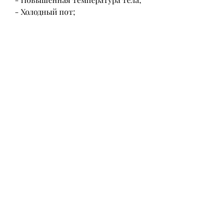
- Холодный пот;
- Тошнота и рвота;
- Кровь в моче.
Лечение болей в почках
Лечение болей в почках зависит 
от причины. Если боли вызваны 
заболеванием почек, если боли 
вызваны инфекцией;
- Хирургическое вмешательство 
для удаления камней в почках 
или мочевых путях;
- Диуретики, которые помогают 
предотвратить их 
возникновение, чтобы избежать 
ожирения;
- Участвуйте в регулярных 