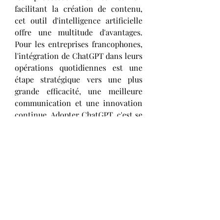
facilitant la création de contenu, 
cet outil d'intelligence artificielle 
offre une multitude d'avantages. 
Pour les entreprises francophones, 
l'intégration de ChatGPT dans leurs 
opérations quotidiennes est une 
étape stratégique vers une plus 
grande efficacité, une meilleure 
communication et une innovation 
continue. Adopter ChatGPT, c'est se 
doter d'une technologie capable de 
transformer les défis en 
opportunités et de faire progresser 
l'organisation vers de nouveaux 
sommets.
Contact
:
Entreprise: ChatGPT Francais 