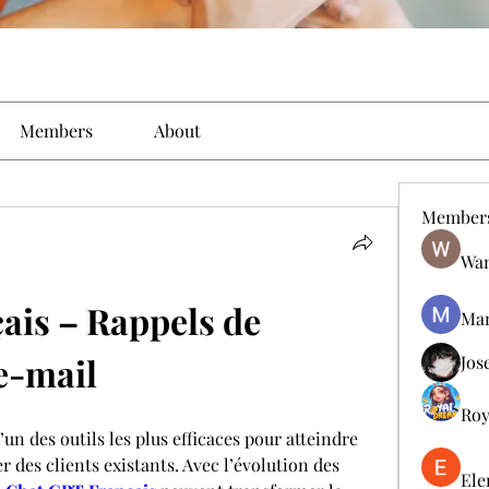
Members
About
Member
Wan
is – Rappels de 
Man
e-mail
Jos
Roy
un des outils les plus efficaces pour atteindre 
er des clients existants. Avec l’évolution des 
Ele