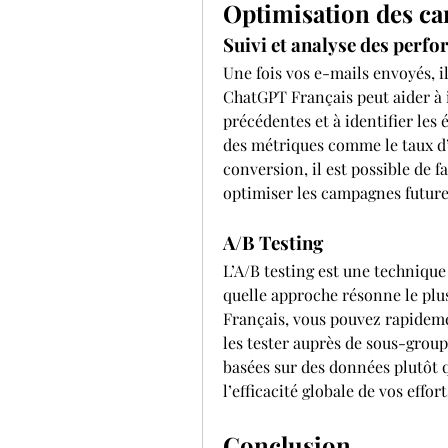
Optimisation des c
Suivi et analyse des perf
Une fois vos e-mails envoyés, il
ChatGPT Français peut aider à 
précédentes et à identifier les
des métriques comme le taux d’ou
conversion, il est possible de f
optimiser les campagnes future
A/B Testing
L’A/B testing est une technique
quelle approche résonne le plus
Français, vous pouvez rapideme
les tester auprès de sous-group
basées sur des données plutôt q
l’efficacité globale de vos effo
Conclusion