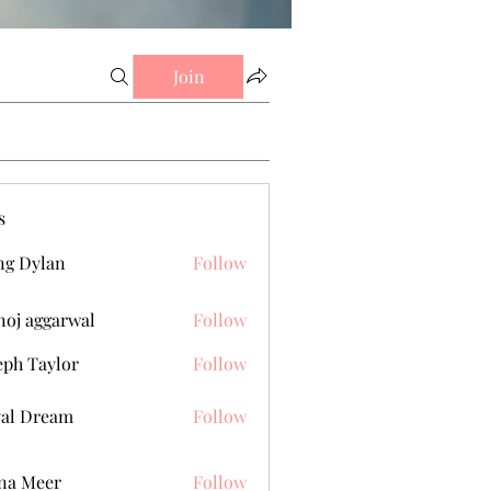
Join
s
g Dylan
Follow
oj aggarwal
Follow
eph Taylor
Follow
al Dream
Follow
na Meer
Follow