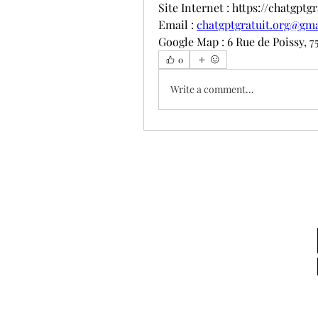
Site Internet : https://chatgptgr
Email : 
chatgptgratuit.org@gm
Google Map : 6 Rue de Poissy, 7
0
Write a comment...