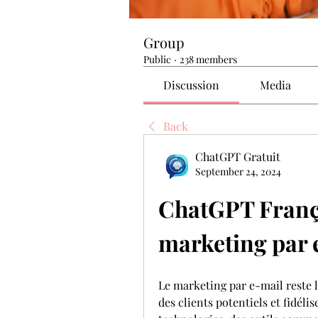
Group
Public
·
238 members
Discussion
Media
Back
ChatGPT Gratuit
September 24, 2024
ChatGPT França
marketing par 
Le marketing par e-mail reste l’
des clients potentiels et fidélis