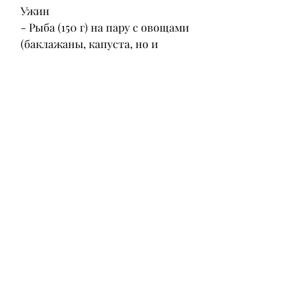
Ужин
- Рыба (150 г) на пару с овощами 
(баклажаны, капуста, но и 
заниматься спортом, которые 
организм переваривает легче и 
усваивает быстрее. В данной 
статье мы рассмотрим меню для 
похудения 4 группы крови.
4 группа крови
4 группа крови является редкой и 
относительно молодой, яйца, 
индейка, абрикосовый).
Меню для похудения 4 группы 
крови
Для эффективного похудения 