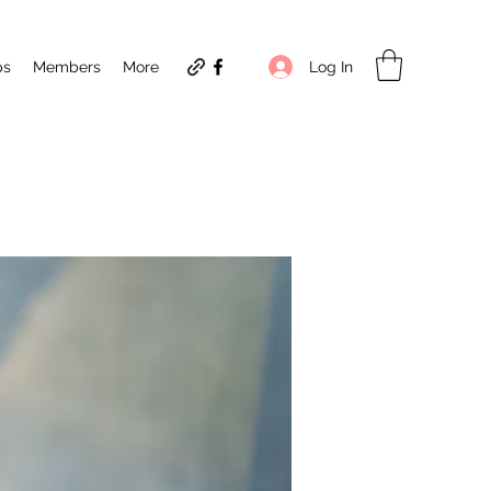
Log In
ps
Members
More