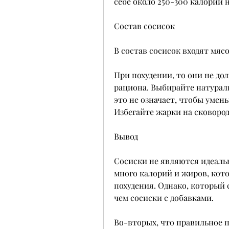
себе около 250-300 калорий н
Состав сосисок
В состав сосисок входят мяс
При похудении, то они не д
рациона. Выбирайте натураль
это не означает, чтобы умен
Избегайте жарки на сковород
Вывод
Сосиски не являются идеальн
много калорий и жиров, кото
похудения. Однако, который 
чем сосиски с добавками. 
Во-вторых, что правильное п