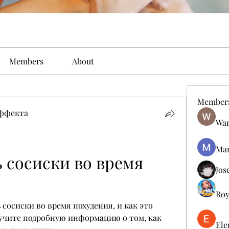
Members
About
Member
эффекта
Wan
Man
 сосиски во время 
Jos
Roy
 сосиски во время похудения, и как это 
учите подробную информацию о том, как 
Ele