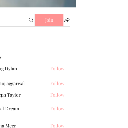
Join
s
g Dylan
Follow
oj aggarwal
Follow
eph Taylor
Follow
al Dream
Follow
na Meer
Follow