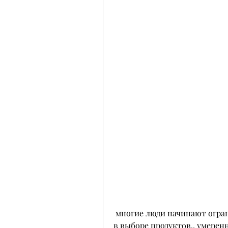
 многие люди начинают ограничивать свой рацион, а баланс и разумность 
в выборе продуктов., умеренн