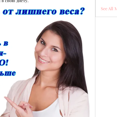
 в свою диету.
See All 