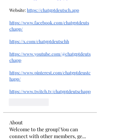
Website: 
https://chatgptdeutsch.app
https://www.facebook.com/chatgptdeuts
chapp/
https://x.com/chatgptdeutschh
https://www.youtube.com/@chatgptdeuts
chapp
https://www.pinterest.com/chatgptdeustc
happ/
https://www.twitch.tv/chatgptdeutschapp
Like
Reply
About
Welcome to the group! You can
connect with other members, ge
...