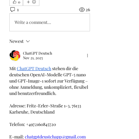
0
1
26
Write a comment...
Newest
ChatGPT Deutsch
Nov 21, 2025
Mit 
ChatGPT Deutsch
 stehen dir die 
deutschen OpenAI-Modelle GPT-5 nano 
und GPT-Image-1 sofort zur Verfügung – 
ohne Anmeldung, unkompliziert, flexibel 
und benutzerfreundlich.
Adresse: Fritz-Erler-Straße 1-3, 76133 
Karlsruhe, Deutschland
Telefon: +4972160845720
E-mail: 
chatgptdeustchapp@gmail.com