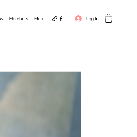
Log In
ps
Members
More