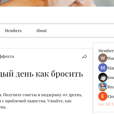
Members
About
Member
эффекта
Wan
Man
ый день как бросить 
Jos
Roy
. Получите советы и поддержку от других, 
Ele
с проблемой пьянства. Узнайте, как 
See All 
ень.