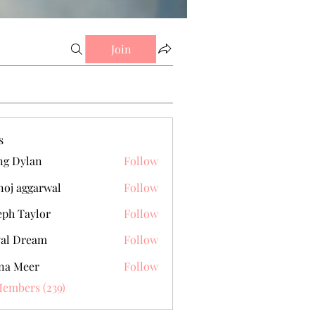
Join
s
g Dylan
Follow
oj aggarwal
Follow
eph Taylor
Follow
al Dream
Follow
na Meer
Follow
Members (239)