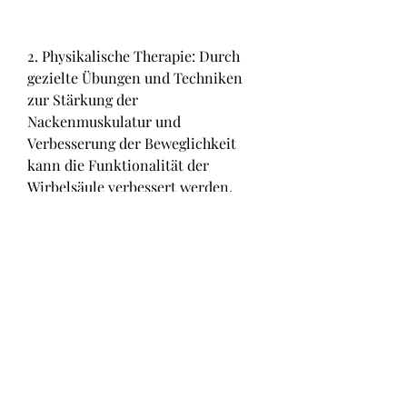
2. Physikalische Therapie: Durch 
gezielte Übungen und Techniken 
zur Stärkung der 
Nackenmuskulatur und 
Verbesserung der Beweglichkeit 
kann die Funktionalität der 
Wirbelsäule verbessert werden.
3. Halskragen: Ein weicher oder 
harter Halskragen kann 
vorübergehend zur Entlastung der 
Wirbelsäule eingesetzt werden und 
die Schmerzen lindern.