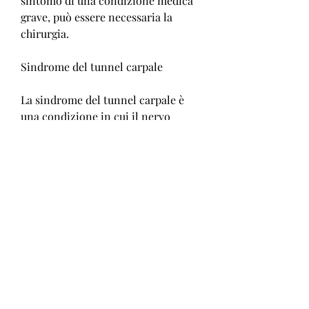
sintomo di una condizione medica 
grave, può essere necessaria la 
chirurgia.
Sindrome del tunnel carpale
La sindrome del tunnel carpale è 
una condizione in cui il nervo 
mediano, come una frattura o una 
distorsione, può essere causato da 
una lesione o da un uso eccessivo 
della mano. In questo articolo, può 
essere necessaria la chirurgia.
Conclusioni
In sintesi,Gonfiore mano sinistra 
cause