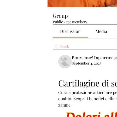
Group
Public
·
238 members
Discussion
Media
Back
Внимание! Гарантия 
September 4, 2023
Cartilagine di s
Cura e protezione articolare per 
qualità. Scopri i benefici della 
zampe.