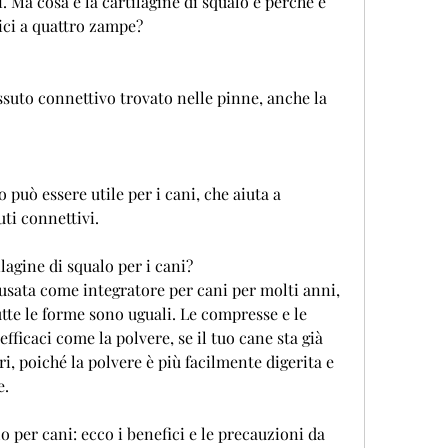
 Ma cosa è la cartilagine di squalo e perché è 
ici a quattro zampe?
ssuto connettivo trovato nelle pinne, anche la 
 può essere utile per i cani, che aiuta a 
uti connettivi.
ilagine di squalo per i cani?
 usata come integratore per cani per molti anni, 
te le forme sono uguali. Le compresse e le 
ficaci come la polvere, se il tuo cane sta già 
, poiché la polvere è più facilmente digerita e 
e.
o per cani: ecco i benefici e le precauzioni da 