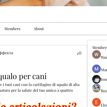
Members
About
Member
эффекта
Wan
Man
qualo per cani
Jos
i tuoi cani con la cartilagine di squalo di alta 
natura per la salute del tuo amico a quattro 
Roy
Ele