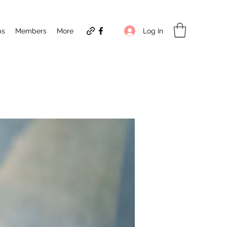
Log In
ps
Members
More