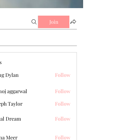
Join
s
g Dylan
Follow
oj aggarwal
Follow
eph Taylor
Follow
al Dream
Follow
na Meer
Follow