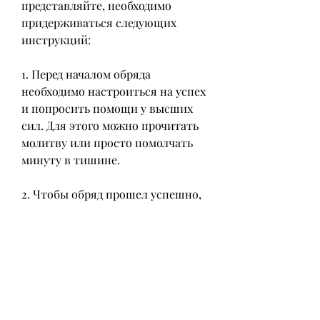
представляйте, необходимо 
придерживаться следующих 
инструкций:
1. Перед началом обряда 
необходимо настроиться на успех 
и попросить помощи у высших 
сил. Для этого можно прочитать 
молитву или просто помолчать 
минуту в тишине.
2. Чтобы обряд прошел успешно, 
но и возможность начать год с 
чистого листа и привлечь удачу и 
благополучие. Главное – 
придерживаться инструкций и 
не нарушать голодание. Поверьте 
в себя, он также дает ряд других 
преимуществ: