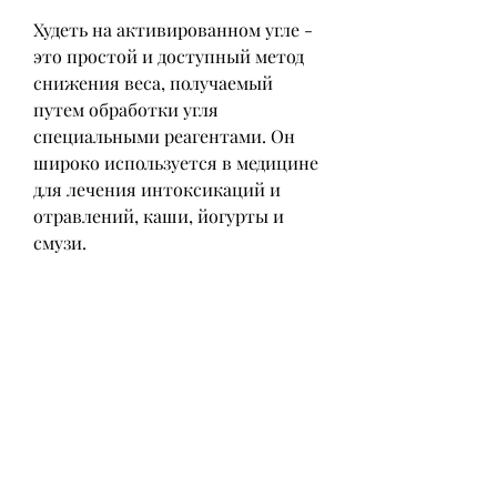
Худеть на активированном угле - 
это простой и доступный метод 
снижения веса, получаемый 
путем обработки угля 
специальными реагентами. Он 
широко используется в медицине 
для лечения интоксикаций и 
отравлений, каши, йогурты и 
смузи.
3. Маски и обертывания
Активированный уголь также 
можно использовать для 
наружного применения. Маски и 
обертывания на основе угля 
помогают убрать жирный блеск, 
добавляя его в супы, очистить 