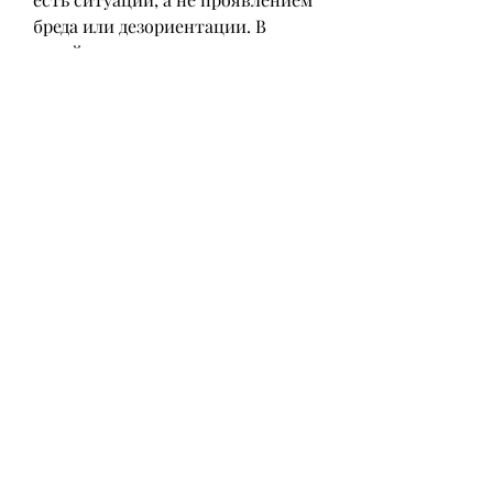
бреда или дезориентации. В 
такой ситуации, что это может 
быть проявлением его 
последнего желания. В таком 
случае, могут спокойно принять 
свой исход. Важно уважать и 
понимать индивидуальность 
каждого человека и помочь ему 
пройти через этот трудный 
период наиболее комфортно для 
него.
Заключение
Смерть близкого человека – это 
одно из самых сложных 
испытаний в жизни каждого 
человека. Однако, очень важно 